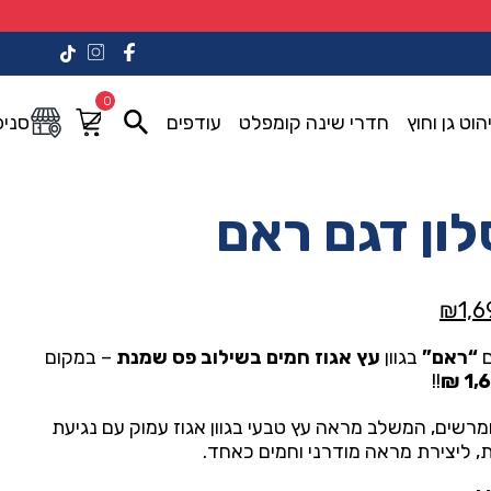
0
הוט גן וחוץ
חדרי שינה קומפלט
עודפים
סניפ
לון דגם ראם
המחיר
₪
1,6
י
הנוכחי
ם
“ראם”
בגוון
עץ אגוז חמים בשילוב פס שמנת
– במקום
הוא:
!!
1,6
₪1,690.00.
₪3,09
ומרשים, המשלב מראה עץ טבעי בגוון אגוז עמוק עם נגיעת
 ליצירת מראה מודרני וחמים כאחד.