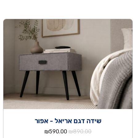
שידה דגם אריאל - אפור
המחיר
המחיר
₪
590.00
₪
890.00