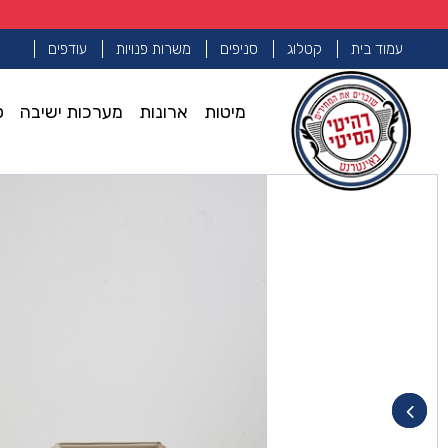
עמוד בית
קטלוג
סניפים
משרות פנויות
עודפים
מיטות
ארונות
מערכות ישיבה
פ
עמוד הבית
שידות
שידה דגם אלה – סהרה
>>
>>