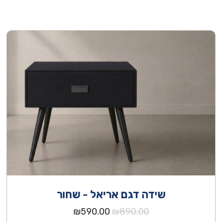
שידה דגם אריאל - שחור
המחיר
המחיר
₪
590.00
₪
890.00