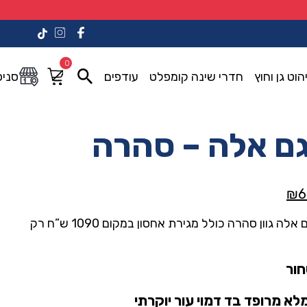
0
הוט גן וחוץ
חדרי שינה קומפלט
עודפים
סניפ
ם אלה – סהרה
המחיר
₪
6
הנוכחי
שידה מעוצבת דגם אלה גוון סהרה כולל מגירת אחסון במקום 1090 ש”ח רק
הוא:
₪690.00.
₪1,09
חור
לא מרופד בד דמוי עור יוקרתי