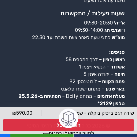
מיטה עם ארגז מצעים
שעות פעילות / התקשרות
א׳-ה׳
09:30-20:30
ו׳ וערבי חג
09:30-14:00
מוצ”ש
כחצי שעה לאחר צאת השבת ועד 22:30
סניפים:
ראשון לציון
– דרך המכבים 58
אשדוד
– הנשיא וייצמן 1
חיפה
– יהודה איתין 5
פתח תקווה
– ז’בוטינסקי 92
באר שבע
– מתחם ישפרו פלאנט
מעלה אדומים
– מתחם Dcity –
הפתיחה ב-25.5.26
טלפון 2129*
שידה דגם בייסיק בוקלה - שמנת
590.00
₪
הוספה לסל
© 2026 כל הזכויות שמורות רהיטי הסיטי
לסיור וירטואלי בסניף