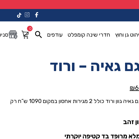
0
הוט גן וחוץ
חדרי שינה קומפלט
עודפים
סניפ
ם גאיה – ורוד
המחיר
₪
6
הנוכחי
שידה מעוצבת דגם גאיה גוון ורוד כולל 2 מגירות אחסון במקום 1090 ש”ח רק
הוא:
₪690.00.
₪1,09
ן זהב
לא מרופד בד קטיפה יוקרתי