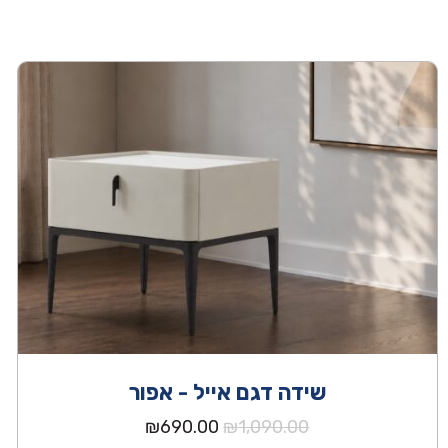
שידה דגם אייל - אפור
המחיר
המחיר
₪
690.00
₪
1,090.00