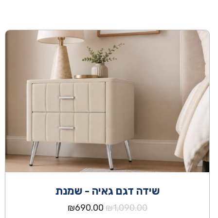
שידה דגם גאיה - שמנת
המחיר
המחיר
₪
690.00
₪
1,090.00